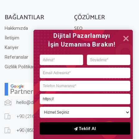
BAĞLANTILAR
ÇÖZÜMLER
SEO
Hakkımızda
Dijital Pazarlamayı

Yerel SEO
İletişim
İşin Uzmanına Bırakın!
Teknik SEO
Kariyer
E-Ticaret SEO
Referanslar
SEO Ajansı
Gizlilik Politikası
Çerez Yönetimi
hello@digitall.com.tr
+90 (216) 599 0636
Teklif Al
+90 (850) 885 1411