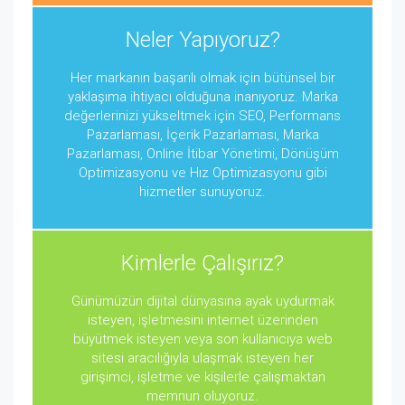
Neler Yapıyoruz?
Her markanın başarılı olmak için bütünsel bir
yaklaşıma ihtiyacı olduğuna inanıyoruz. Marka
değerlerinizi yükseltmek için SEO, Performans
Pazarlaması, İçerik Pazarlaması, Marka
Pazarlaması, Online İtibar Yönetimi, Dönüşüm
Optimizasyonu ve Hız Optimizasyonu gibi
hizmetler sunuyoruz.
Kimlerle Çalışırız?
Günümüzün dijital dünyasına ayak uydurmak
isteyen, işletmesini internet üzerinden
büyütmek isteyen veya son kullanıcıya web
sitesi aracılığıyla ulaşmak isteyen her
girişimci, işletme ve kişilerle çalışmaktan
memnun oluyoruz.