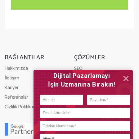
BAĞLANTILAR
ÇÖZÜMLER
SEO
Hakkımızda
Dijital Pazarlamayı

Yerel SEO
İletişim
İşin Uzmanına Bırakın!
Teknik SEO
Kariyer
E-Ticaret SEO
Referanslar
SEO Ajansı
Gizlilik Politikası
Çerez Yönetimi