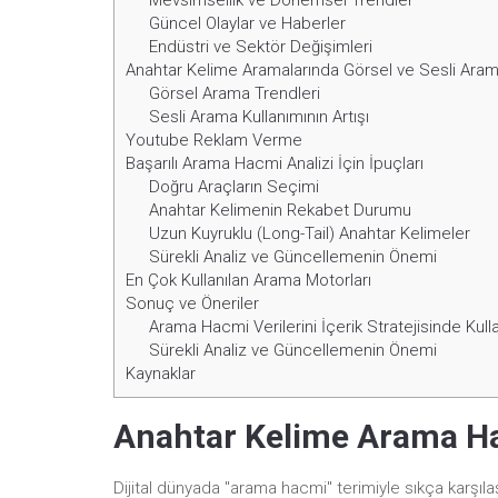
Mevsimsellik ve Dönemsel Trendler
Güncel Olaylar ve Haberler
Endüstri ve Sektör Değişimleri
Anahtar Kelime Aramalarında Görsel ve Sesli Aram
Görsel Arama Trendleri
Sesli Arama Kullanımının Artışı
Youtube Reklam Verme
Başarılı Arama Hacmi Analizi İçin İpuçları
Doğru Araçların Seçimi
Anahtar Kelimenin Rekabet Durumu
Uzun Kuyruklu (Long-Tail) Anahtar Kelimeler
Sürekli Analiz ve Güncellemenin Önemi
En Çok Kullanılan Arama Motorları
Sonuç ve Öneriler
Arama Hacmi Verilerini İçerik Stratejisinde Kul
Sürekli Analiz ve Güncellemenin Önemi
Kaynaklar
Anahtar Kelime Arama H
Dijital dünyada "arama hacmi" terimiyle sıkça karşıl