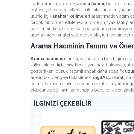
ifade etmek gerekirse,
arama hacmi
, belirli bir a
potansiyel müşteri kitlenizin ilgi alanlarını, ihtiyaçl
ürünle ilgili
anahtar kelimeleri
araştırmadan adım atma
birçok faktörden etkilenebilir. Örneğin, "yaz tatili pla
şekillendirirken, reklam kampanyalarımızı optimize e
arama hacmi analizi yapmadan oluşturulan bir içerik,
Arama Hacminin Tanımı ve Öne
Arama hacminin
tanımı, yukarıda da belirttiğim gibi
kullanıcıların dijital niyetlerini, yani neyi bulmaya çal
gösterirken, düşük hacimli ancak daha spesifik
uzun
arasındaki dengeyi bulabilmek.
digitALL
olarak, müşt
bulmakla kalmaz, aynı zamanda rekabetin yoğunluğunu,
olduğunu değil, aynı zamanda o popülerlik denizind
İLGINIZI ÇEKEBILIR