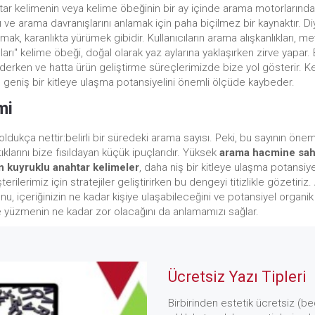
nahtar kelimenin veya kelime öbeğinin bir ay içinde arama motorlarında n
arını ve arama davranışlarını anlamak için paha biçilmez bir kaynaktır. 
k, karanlıkta yürümek gibidir. Kullanıcıların arama alışkanlıkları, 
nları" kelime öbeği, doğal olarak yaz aylarına yaklaşırken zirve yapar. B
derken ve hatta ürün geliştirme süreçlerimizde bize yol gösterir. K
 geniş bir kitleye ulaşma potansiyelini önemli ölçüde kaybeder.
mi
 oldukça nettir:belirli bir süredeki arama sayısı. Peki, bu sayının ön
ıştıklarını bize fısıldayan küçük ipuçlarıdır. Yüksek
arama hacmine sah
 kuyruklu anahtar kelimeler
, daha niş bir kitleye ulaşma potansiye
erilerimiz için stratejiler geliştirirken bu dengeyi titizlikle gözetir
 içeriğinizin ne kadar kişiye ulaşabileceğini ve potansiyel organik 
e yüzmenin ne kadar zor olacağını da anlamamızı sağlar.
Ücretsiz Yazı Tipleri
Birbirinden estetik ücretsiz (bed