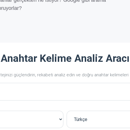
insanlar gerçekten ne istiyor? Google gibi arama
oruyorlar?
Anahtar Kelime Analiz Aracı
tejinizi güçlendirin, rekabeti analiz edin ve doğru anahtar kelimeleri