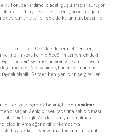
ize bu konuda yardımcı olacak güçlü araçlar sunuyor.
i ve hatta ilgili kelime fikirleri gibi çok değerli
k ve bunları etkili bir şekilde kullanmak, başarılı bir
arika bir araçtır. Özellikle dönemsel trendleri,
htar kelimenin veya kelime öbeğinin zaman içindeki
neğin, "Bitcoin" kelimesinin arama hacminin belirli
rşılaştırma özelliği sayesinde, hangi konunun daha
 faydalı olabilir. Şahsen ben, yeni bir nişe girerken
i için de vazgeçilmez bir araçtır. Yeni
anahtar
enizi sağlar. Geniş bir veri tabanına sahip olması
llikle aktif bir Google Ads kampanyanızın olması
yıcı olabilir. Ama eğer aktif bir kampanya
tif olarak kullanıyor ve müşterilerimizin dijital