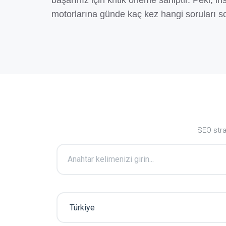
başarınız için kritik öneme sahiptir. Peki, 
motorlarına günde kaç kez hangi soruları s
SEO stra