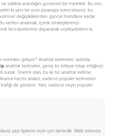
e sıklıkta arandığını gösteren bir metriktir. Bu veri,
Diyelim ki yeni bir ürün piyasaya süreceksiniz; bu
mevsimsel değişikliklerden güncel trendlere kadar
u verileri anlamak, içerik stratejilerimizi
endi tecrübelerime dayanarak söyleyebilirim ki,
emi nereden geliyor? Anahtar kelimeler, aslında
ip
anahtar kelimeler, geniş bir kitleye hitap ettiğinizi
li sunar. Önemli olan, bu iki tür anahtar kelime
iz. Arama hacmi analizi, sadece popüler kelimeleri
trafiği de gösterir. Yani, sadece neyin popüler
ava) yazı tiplerini sizin için derledik. Web sitenize