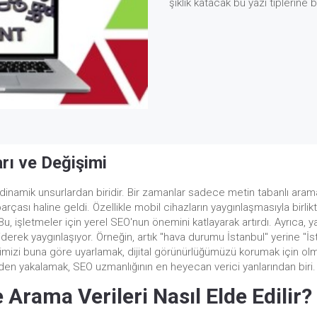
şıklık katacak bu yazı tiplerine 
arı ve Değişimi
i en dinamik unsurlardan biridir. Bir zamanlar sadece metin tabanlı a
rçası haline geldi. Özellikle mobil cihazların yaygınlaşmasıyla birlikt
 işletmeler için yerel SEO'nun önemini katlayarak artırdı. Ayrıca, yap
giderek yaygınlaşıyor. Örneğin, artık "hava durumu İstanbul" yerine "İ
lerimizi buna göre uyarlamak, dijital görünürlüğümüzü korumak için
nden yakalamak, SEO uzmanlığının en heyecan verici yanlarından biri.
Arama Verileri Nasıl Elde Edilir?