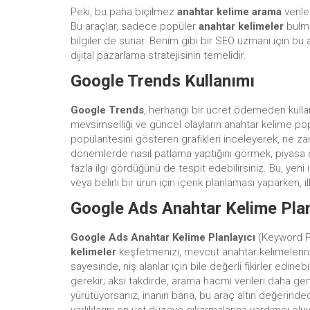
Peki, bu paha biçilmez
anahtar kelime arama
verile
Bu araçlar, sadece popüler
anahtar kelimeler
bulma
bilgiler de sunar. Benim gibi bir SEO uzmanı için bu ar
dijital pazarlama stratejisinin temelidir.
Google Trends Kullanımı
Google Trends
, herhangi bir ücret ödemeden kull
mevsimselliği ve güncel olayların anahtar kelime popü
popülaritesini gösteren grafikleri inceleyerek, ne za
dönemlerde nasıl patlama yaptığını görmek, piyasa din
fazla ilgi gördüğünü de tespit edebilirsiniz. Bu, yeni
veya belirli bir ürün için içerik planlaması yaparken, 
Google Ads Anahtar Kelime Plan
Google Ads Anahtar Kelime Planlayıcı
(Keyword Pl
kelimeler
keşfetmenizi, mevcut anahtar kelimelerini
sayesinde, niş alanlar için bile değerli fikirler edin
gerekir; aksi takdirde, arama hacmi verileri daha geniş
yürütüyorsanız, inanın bana, bu araç altın değerinded
varlıklarını en üst düzeye çıkarmalarına yardımcı olu