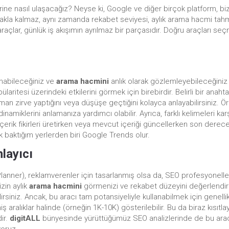
rine nasıl ulaşacağız? Neyse ki, Google ve diğer birçok platform, b
kla kalmaz, aynı zamanda rekabet seviyesi, aylık arama hacmi tahminler
açlar, günlük iş akışımın ayrılmaz bir parçasıdır. Doğru araçları seçme
anabileceğiniz ve
arama hacmini
anlık olarak gözlemleyebileceğiniz h
laritesi üzerindeki etkilerini görmek için birebirdir. Belirli bir ana
man zirve yaptığını veya düşüşe geçtiğini kolayca anlayabilirsiniz. Ör
amiklerini anlamanıza yardımcı olabilir. Ayrıca, farklı kelimeleri ka
 içerik fikirleri üretirken veya mevcut içeriği güncellerken son derece
ilk baktığım yerlerden biri Google Trends olur.
layıcı
anner), reklamverenler için tasarlanmış olsa da, SEO profesyoneller
zin aylık
arama hacmini
görmenizi ve rekabet düzeyini değerlendirm
ebilirsiniz. Ancak, bu aracı tam potansiyeliyle kullanabilmek için gene
 aralıklar halinde (örneğin 1K-10K) gösterilebilir. Bu da biraz kısıtla
ir.
digitALL
bünyesinde yürüttüğümüz SEO analizlerinde de bu aracı ak
yoruz.