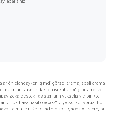
bayılacaksınız.
ramalar ön plandayken, şimdi görsel arama, sesli arama
e, insanlar "yakınımdaki en iyi kahveci" gibi yerel ve
ay zeka destekli asistanların yükselişiyle birlikte,
stanbul'da hava nasıl olacak?" diye sorabiliyoruz. Bu
 olmazsa olmazdır. Kendi adıma konuşacak olursam, bu