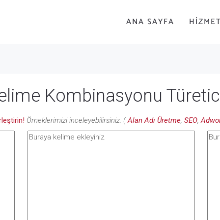
ANA SAYFA
HIZME
elime Kombinasyonu Türetic
rleştirin!
Örneklerimizi inceleyebilirsiniz. (
Alan Adı Üretme
,
SEO
,
Adwo