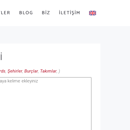
TLER
BLOG
BIZ
İLETIŞIM
i
rds
,
Şehirler
,
Burçlar
,
Takımlar
, )